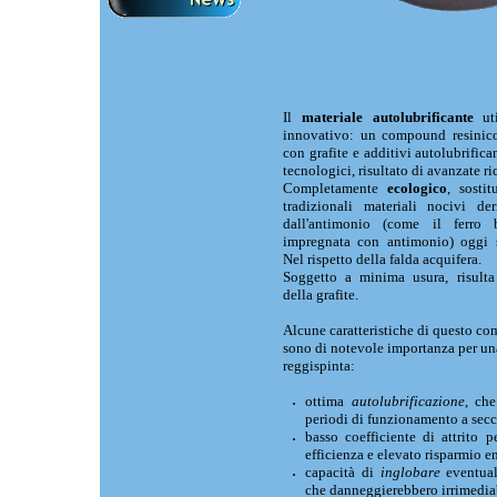
Il
materiale autolubrificante
ut
innovativo: un compound resinico
con grafite e additivi autolubrifica
tecnologici, risultato di avanzate r
Completamente
ecologico
, sosti
tradizionali materiali nocivi der
dall'antimonio (come il ferro 
impregnata con antimonio) oggi s
Nel rispetto della falda acquifera.
Soggetto a minima usura, risult
della grafite.
Alcune caratteristiche di questo c
sono di notevole importanza per un
reggispinta:
ottima
autolubrificazione
, che
periodi di funzionamento a sec
basso coefficiente di attrito 
efficienza e elevato risparmio e
capacità di
inglobare
eventual
che danneggierebbero irrimedia