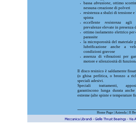
bassa
abrasione
, ottimo scorr
nessuna creazione di polveri
resistenza a sbalzi di tensione e
spinta
eccellente
resistenza
agli 
prevalenze elevate in presenza d
ottimo isolamento elettrico per 
parassite
la microporosità del materiale 
lubrificazione anche a vel
condizioni gravose
assenza di vibrazioni per gar
motore e silenziosità di funzio
Il disco resinico è saldamente fissat
(o ghisa perlitica, o bronzo a ri
speciali adesivi.
Speciali trattamenti, apposi
garantiscono lunga durata anche
estreme (alte spinte e temperature f
Home Page
|
Azienda
|
Il Br